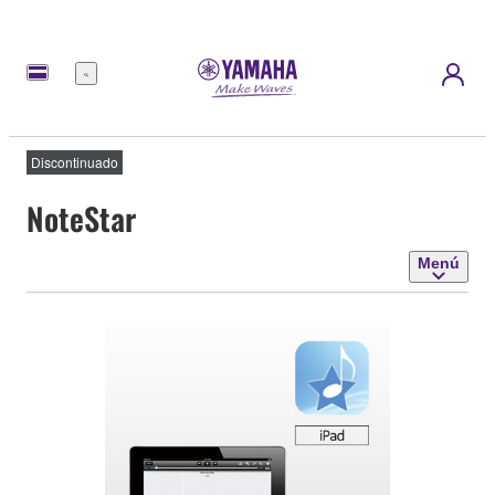
Menú
Discontinuado
NoteStar
Menú