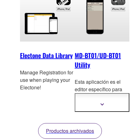
Electone Data Library
MD-BT01/UD-BT01
Utility
Manage Registration for
use when playing your
Esta aplicación es el
Electone!
editor específi
co para
los productos MD-
BT01/UD-BT01.
Mostrar
más
información
Productos archivados