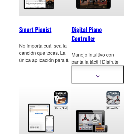
Smart Pianist
Digital Piano
Controller
No importa cuál sea la
canción que tocas. La
Manejo intuitivo con
única aplicación para ti.
pantalla táctil! Disfrute
de una
variedad de
funciones del piano
Mostrar
más
digital con facilidad.
información