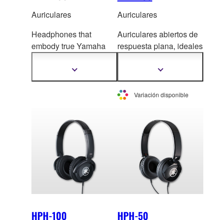
Auriculares
Auriculares
Headphones that
Auriculares abiertos de
embody true Yamaha
respuesta plana, idea
les
quality wit
h incredibly
para la escucha de
detailed sound and
instrumentos digitales.
Mostrar
Mostrar
más
más
superb comfort.
información
información
Variación disponible
HPH-100
HPH-50