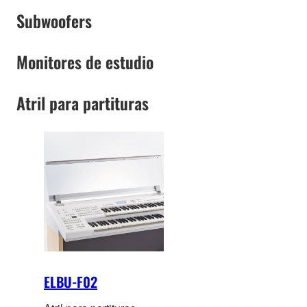
Subwoofers
iOS (iPhone/iPad/iPod
touch) o Mac
Monitores de estudio
Atril para partituras
ELBU-F02