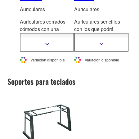
Auriculares
Auriculares
Auriculares cerrados
Auriculares sencillos
cómodos con una
con los que podrá
agradable calidad de
dis
frutar de una calidad
so
nido, ofreciendo un
de sonido profesional
Mostrar
Mostrar
más
más
sonido potente y una
información
información
profunda sonoridad.
Variación disponible
Variación disponible
Soportes para teclados