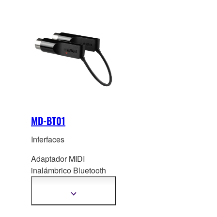
MD-BT01
Inferfaces
Adaptador MIDI
inalámbrico Bluetooth
para conectar
instrumentos mediante
Mostrar
más
la
s terminales MIDI
información
IN/OUT a su dispositivo