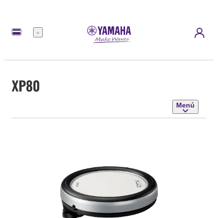
Menú
XP80
Menú