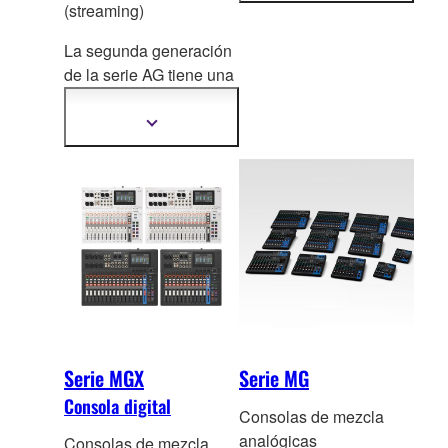
(streaming)
información
La segunda generación
de la serie AG tiene una
amplia gama de
modelos para streaming
Mostrar
más
en vivo.
información
Serie MGX
Serie MG
Consola digital
Consolas de mezcla
analógicas
Consolas de mezcla