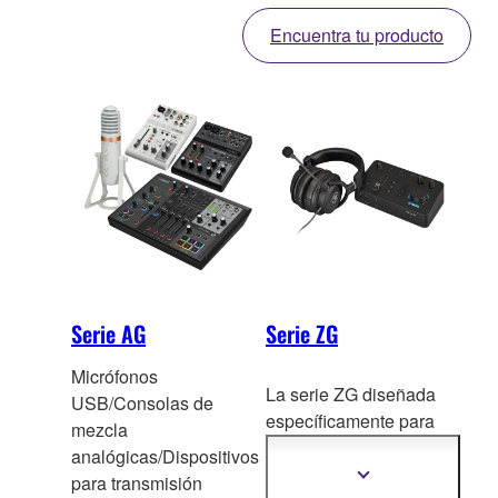
Encuentra tu producto
Serie AG
Serie ZG
Micrófonos
La serie ZG diseñada
USB/Consolas de
específicamente p
ara
mezcla
chat de voz y streaming
analógicas/Dispositivos
de juegos.
Mostrar
para transmisión
más