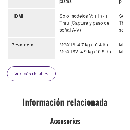
pistas
pista
HDMI
Solo modelos V: 1 In / 1
Solo 
Thru (Captura y paso de
Thru 
señal A/V)
señal
Peso neto
MGX16: 4.7 kg (10.4 lb),
MGX12
MGX16V: 4.9 kg (10.8 lb)
MGX12
Ver más detalles
Información relacionada
Accesorios