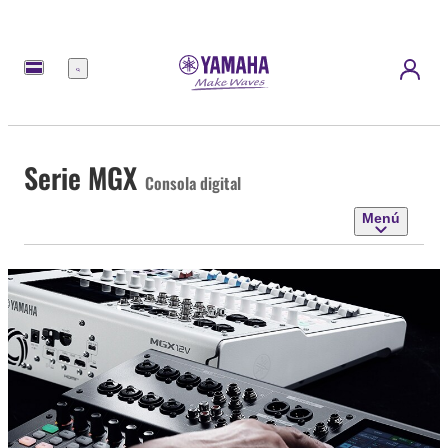
Menú
Serie MGX
Consola digital
Menú