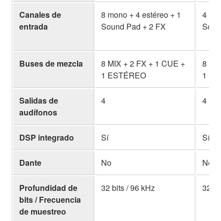
Canales de
8 mono + 4 estéreo + 1
4 mon
entrada
Sound Pad + 2 FX
Soun
Buses de mezcla
8 MIX + 2 FX + 1 CUE +
8 MI
1 ESTÉREO
1 E
Salidas de
4
4
audífonos
DSP integrado
Sí
Sí
Dante
No
No
Profundidad de
32 bits / 96 kHz
32 bi
bits / Frecuencia
de muestreo