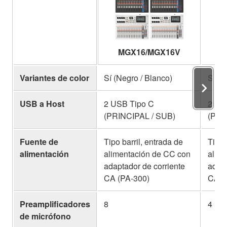
MGX16/MGX16V
M
Variantes de color
Sí (Negro / Blanco)
Sí (N
USB a Host
2 USB Tipo C
2 US
(PRINCIPAL / SUB)
(PRI
Fuente de
Tipo barril, entrada de
Tipo 
alimentación
alimentación de CC con
alim
adaptador de corriente
adapt
CA (PA-300)
CA (
Preamplificadores
8
4
de micrófono