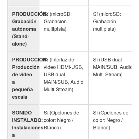
PRODUCCIÓN:
Sí (microSD:
Sí (microSD:
Grabación
Grabación
Grabación
autónoma
multipista)
multipista)
(Stand-
alone)
PRODUCCIÓN:
Sí (Interfaz de
Sí (USB dual
Producción
video HDMI-USB,
MAIN/SUB, Audio
de video
USB dual
Multi-Stream)
a
MAIN/SUB, Audio
pequeña
Multi-Stream)
escala
SONIDO
Sí (Opciones de
Sí (Opciones de
INSTALADO:
color: Negro /
color: Negro /
Instalaciones
Blanco)
Blanco)
a