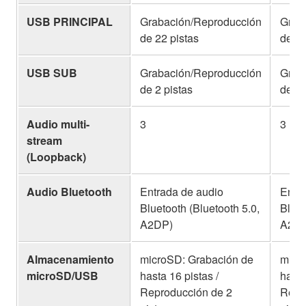
USB PRINCIPAL
Grabación/Reproducción
Grab
de 22 pistas
de 18
USB SUB
Grabación/Reproducción
Grab
de 2 pistas
de 2 
Audio multi-
3
3
stream
(Loopback)
Audio Bluetooth
Entrada de audio
Entr
Bluetooth (Bluetooth 5.0,
Bluet
A2DP)
A2D
Almacenamiento
microSD: Grabación de
micr
microSD/USB
hasta 16 pistas /
hasta
Reproducción de 2
Repr