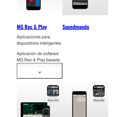
MG Rec & Play
Soundmondo
Aplicaciones para
dispositivos inteligentes
Aplicación de software
MG Rec & Play basado
en
iPhone / iPad para
cualquier modelo XU
Mostrar
más
Serie MG.
información