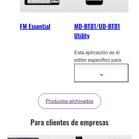
FM Essential
MD-BT01/UD-BT01
Utility
Esta aplicación es el
editor específi
co para
los productos MD-
BT01/UD-BT01.
Mostrar
más
información
Productos archivados
Para clientes de empresas