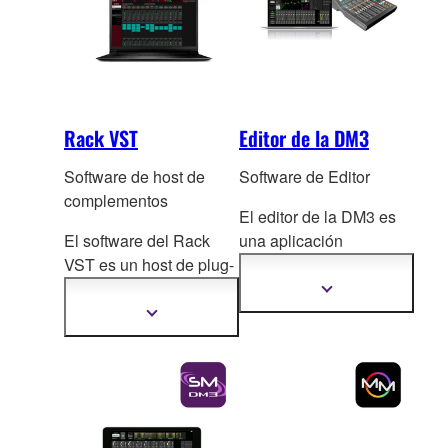
Rack VST
Editor de la DM3
Software de host de
Software de Editor
complementos
El editor de la DM3 es
El software del Rack
una aplicación
VST es un host de plug-
independiente para
ins Software que utiliza
equipos que usan
Mostrar
más
plug-
ins VST, y te
sistemas operativos
Mostrar
información
más
permite crear el rack de
W
indows o Mac, que
información
efectos exactamente
permite funcionamiento
como lo quieres.
amplio en línea,
configuración y edición
sin conexión.