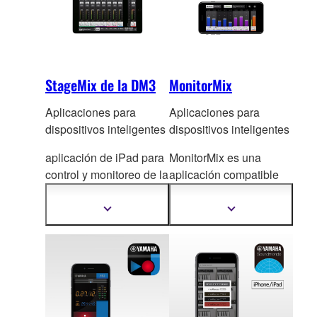
StageMix de la DM3
MonitorMix
Aplicaciones para
Aplicaciones para
dispositivos inteligentes
dispositivos inteligentes
aplicación de iPad para
MonitorMix es una
control y monitore
o de la
aplicación compatible
consola de mezcla de la
para sistemas
serie DM3.
operativos iOS / Android
Mostrar
Mostrar
más
más
que pe
rmite realizar una
información
información
mezcla de monitoreo
personal en cada
dispositivo via
inalambrica .