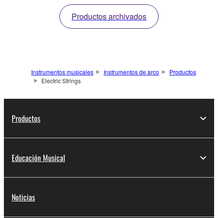
interpretación en vivo. (4
diseño y la facilidad de
Productos archivados
y 5 cuerdas)
ejecución. (4 y 5
cuerdas)
Instrumentos musicales
Instrumentos de arco
Productos
Electric Strings
Productos
Educación Musical
Noticias