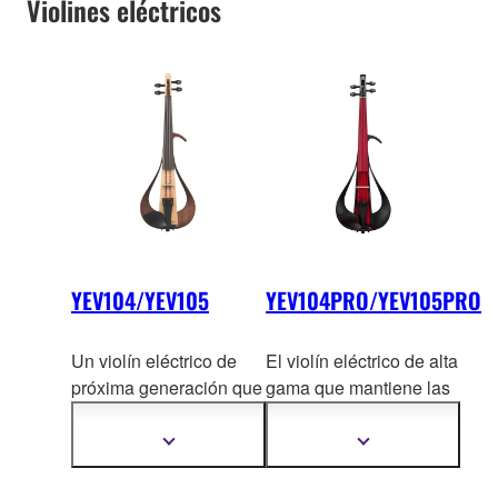
Violines eléctricos
YEV104/YEV105
YEV104PRO/YEV105PRO
Un violín eléctrico de
El violín eléctrico de alta
próxima generación que
gama que mantiene las
combina una belleza
características básicas
innovadora con s
ólidas
de los modelos
Mostrar
Mostrar
más
más
características y
YEV1
04/YEV105 y a la
información
información
potencial para la
vez mejora el sonido, el