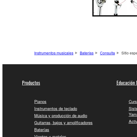
Instrumentos musicales
Baterías
Consulta
Sitio esp
Productos
Educación 
Pianos
Curs
Instrumentos de teclado
Sist
Yam
Música y producción de audio
Acti
Guitarras, bajos y amplificadores
Baterías
Vientos y metales