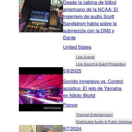
Desde la cabina de fútbol
americano de la NCAA: El
ingeniero de audio Scott
Sandstrom habla sobre la
submezcla con la DM3 y
Dante
United States
Live Events
Live Sound & Event Production
5/6/2025
Sonido inmersivo vs. Control
acústico: El reto de Yamaha
en Nikito World
France
Themed Entertainment
Distributed Audio & Public Address
8/7/2024