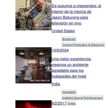
De susurros a crescendos: al
interior de la mezcla de
Jason Batuyong para
televisión en vivo
United States
Broadcast
Content Production & Streaming
10/6/2024
Una mejor experiencia:
creamos un ambiente
agradable para los
huéspedes del hotel
India
Hospitality
Installed Sound Reinforcement
8/2/2017
Ingles