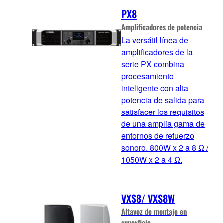
PX8
Amplificadores de potencia
La versátil línea de
amplificadores de la
serie PX combina
procesamiento
inteligente con alta
potencia de salida para
satisfacer los requisitos
de una amplia gama de
entornos de refuerzo
sonoro. 800W x 2 a 8 Ω /
1050W x 2 a 4 Ω.
VXS8/ VXS8W
Altavoz de montaje en
superficie