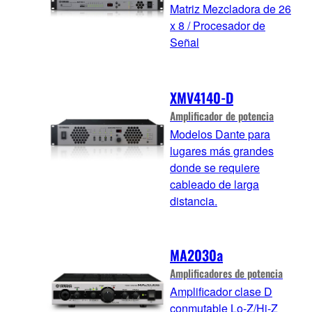
Matriz Mezcladora de 26
x 8 / Procesador de
Señal
XMV4140-D
Amplificador de potencia
Modelos Dante para
lugares más grandes
donde se requiere
cableado de larga
distancia.
MA2030a
Amplificadores de potencia
Amplificador clase D
conmutable Lo-Z/Hi-Z