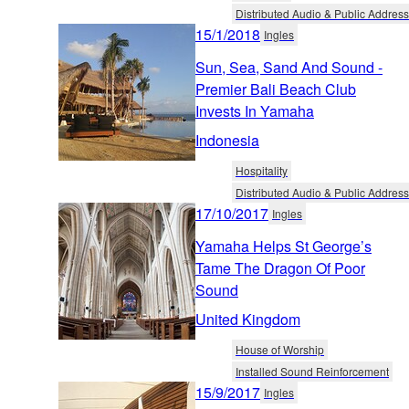
Distributed Audio & Public Address
15/1/2018
Ingles
Sun, Sea, Sand And Sound -
Premier Bali Beach Club
Invests In Yamaha
Indonesia
Hospitality
Distributed Audio & Public Address
17/10/2017
Ingles
Yamaha Helps St George’s
Tame The Dragon Of Poor
Sound
United Kingdom
House of Worship
Installed Sound Reinforcement
15/9/2017
Ingles