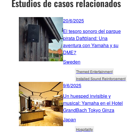
Estudios de casos relacionados
20/6/2025
El tesoro sonoro del parque
pirata Daftöland: Una
aventura con Yamaha y su
DME7
Sweden
Themed Entertainment
Installed Sound Reinforcement
9/6/2025
Un huesped invisible y
musical: Yamaha en el Hotel
GrandBach Tokyo Ginza
Japan
Hospitality