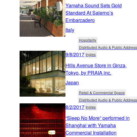
Yamaha Sound Sets Gold
Standard At Salerno’s
Embarcadero
Italy
Hospitality
Distributed Audio & Public Address
9/8/2017
Ingles
Hills Avenue Store in Ginza,
Tokyo, by PRAIA inc.
Japan
Retail & Commercial Space
Distributed Audio & Public Address
8/2/2017
Ingles
“Sleep No More” performed in
Shanghai with Yamaha
Commercial Installation